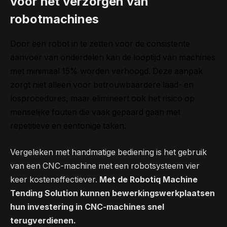
voor het verzorgen van
robotmachines
Door een robot in te zetten voor de consistente
aanvoer van onderdelen kan de looptijd van machines
met minimaal 15% worden verhoogd. Deze aanpak
zorgt niet alleen voor betrouwbaardere laad- en
losprocedures, maar elimineert ook het risico op
menselijke fouten die vaak gepaard gaan met
repetitieve en eentonige taken.
Vergeleken met handmatige bediening is het gebruik
van een CNC-machine met een robotsysteem vier
keer kosteneffectiever.
Met de Robotiq Machine
Tending Solution kunnen bewerkingswerkplaatsen
hun investering in CNC-machines snel
terugverdienen.