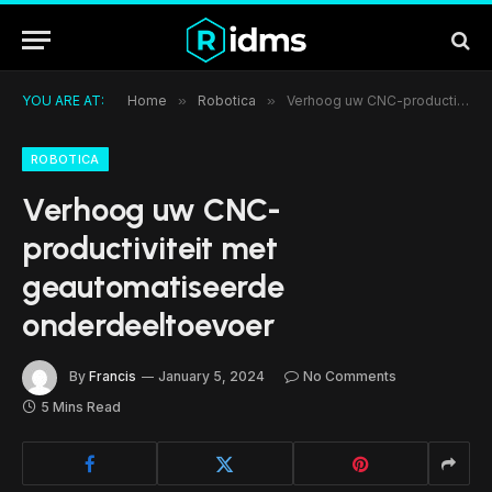
YOU ARE AT:
Home
»
Robotica
»
Verhoog uw CNC-productiviteit met geautomatiseerde onderdeeltoevoer
ROBOTICA
Verhoog uw CNC-
productiviteit met
geautomatiseerde
onderdeeltoevoer
By
Francis
January 5, 2024
No Comments
5 Mins Read