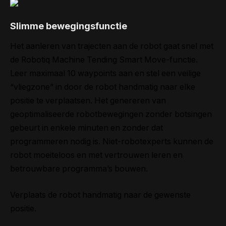
Slimme bewegingsfunctie
Het aanleren van trajecten aan de robot gaat snel met
de Robotiq Machine Tending Smart Move-functie.
Leer maximaal 10 waypoints aan en stel een veilige
“vliegzone” in door de robot handmatig naar elke
positie te verplaatsen. Het genereren van
geoptimaliseerde robotbewegingen zonder botsingen
gebeurt in enkele minuten en zonder dat
programmeren nodig is. Niet-robotexperts kunnen de
robot moeiteloos en met vertrouwen leren en
betrouwbare programma’s bouwen.
Verplaats de robot handmatig naar de gewenste
positie.