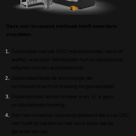
Deze niet-invasieve methode heeft meerdere
voordelen.
Compatibel met elk CNC-machinemodel, merk of
leeftijd, waardoor fabrikanten hun productievloer
effectief kunnen automatiseren.
Gestandaardiseerde technologie die
kennisoverdracht en training vergemakkelijkt.
Implementatie binnen enkele uren. Er is geen
productieonderbreking.
Een niet-invasieve oplossing betekent dat u uw CNC
niet hoeft te hacken en het risico loopt dat de
garantie vervalt.