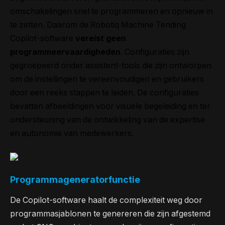
omschakelingen snel te programmeren en opnieuw in
te zetten. Daarom de Robotiq Machine Tending
Copilot-software
vereist geen
programmeervaardigheden
. Configuraties zijn
gegroepeerd onder assistent-tools die zijn ontworpen
om de instellingen te vereenvoudigen en gebruikers
door een reeks stappen te leiden. De configuraties
bevatten afbeeldingen voor visuele begeleiding en ter
ondersteuning van de ontwikkeling van de expertise
en autonomie van medewerkers.
Programmageneratorfunctie
De Copilot-software haalt de complexiteit weg door
programmasjablonen te genereren die zijn afgestemd