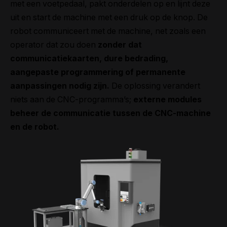
met een voetpedaal, pakt onderdelen op en lijnt deze
uit en start de machine met een druk op de knop. De
robot communiceert met de machine, net zoals een
operator dat zou doen
zonder dat
communicatiekaarten, dure bedrading,
aangepaste programmering of permanente
aanpassingen nodig zijn.
De oplossing verandert
niets aan de CNC-programma’s;
externe modules
beheer de communicatie tussen de CNC-machine
en de robot.