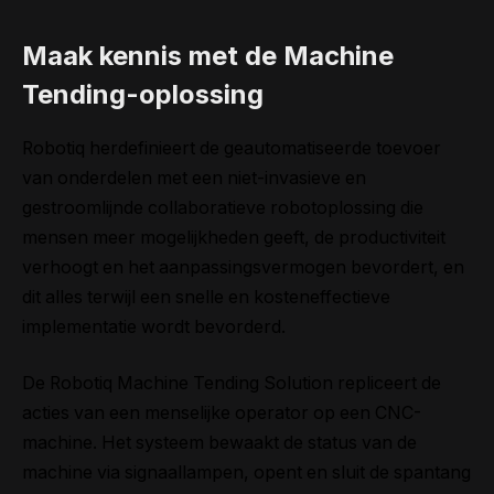
Maak kennis met de Machine
Tending-oplossing
Robotiq herdefinieert de geautomatiseerde toevoer
van onderdelen met een niet-invasieve en
gestroomlijnde collaboratieve robotoplossing die
mensen meer mogelijkheden geeft, de productiviteit
verhoogt en het aanpassingsvermogen bevordert, en
dit alles terwijl een snelle en kosteneffectieve
implementatie wordt bevorderd.
De Robotiq Machine Tending Solution repliceert de
acties van een menselijke operator op een CNC-
machine. Het systeem bewaakt de status van de
machine via signaallampen, opent en sluit de spantang