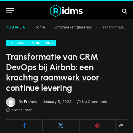
YOU ARE AT:
Home
»
Software-engineering
»
Transformatie van CRM DevOps bij Airbnb: een krachtig raamwerk voor continue levering
SOFTWARE-ENGINEERING
Transformatie van CRM
DevOps bij Airbnb: een
krachtig raamwerk voor
continue levering
By
Francis
January 5, 2024
No Comments
7 Mins Read