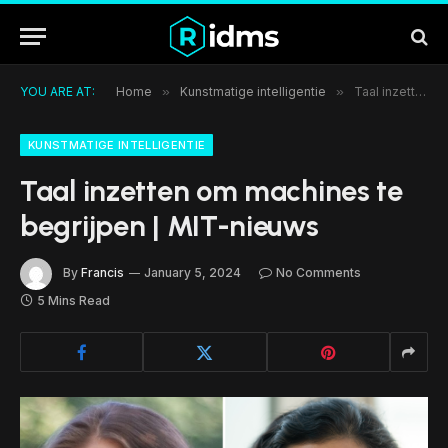
YOU ARE AT:
Home
»
Kunstmatige intelligentie
»
Taal inzetten om machines te begrijpen | MIT-nieuws
KUNSTMATIGE INTELLIGENTIE
Taal inzetten om machines te
begrijpen | MIT-nieuws
By
Francis
January 5, 2024
No Comments
5 Mins Read