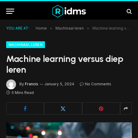
YOU ARE AT:
Home
»
Machinaal leren
»
Machine learning versus diep leren
MACHINAAL LEREN
Machine learning versus diep
leren
By
Francis
January 5, 2024
No Comments
5 Mins Read